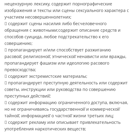
нецензурную лексику, содержит порнографические
изображения и тексты или сцены сексуального характера с
участием несовершеннолетних;
 содержит сцены насилия либо бесчеловечного
обращения с животными;содержит описание средств и
способов суицида, любое подстрекательство к его
совершению;
 пропагандирует и/или способствует разжиганию
расовой̆, религиозной̆, этнической̆ ненависти или вражды,
пропагандирует фашизм или идеологию расового
превосходства;
 содержит экстремистские материалы;
 пропагандирует преступную деятельность или содержит
советы, инструкции или руководства по совершению
преступных действий̆;
 содержит информацию ограниченного доступа, включая,
но не ограничиваясь государственной̆ и коммерческой̆
тайной̆, информацией̆ о частной̆ жизни третьих лиц;
 содержит рекламу или описывает привлекательность
употребления наркотических веществ;